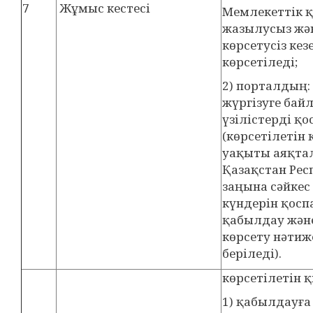
7
Жұмыс кестесі
Мемлекеттік 
жазылусыз жә
көрсетусіз кез
көрсетіледі;
2) порталдың
жүргізуге ба
үзілістерді қо
(көрсетілетін
уақыты аяқтал
Қазақстан Рес
заңына сәйкес
күндерін қосп
қабылдау және
көрсету нәтиж
беріледі).
көрсетілетін қ
1) қабылдауғ