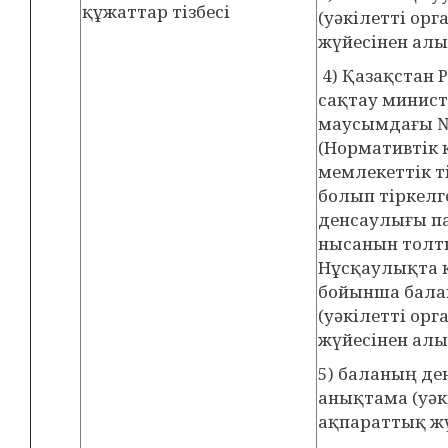
құжаттар тізбесі
(уәкілетті ор
жүйесінен алы
4) Қазақстан 
сақтау минист
маусымдағы №
(Нормативтік 
мемлекеттік ті
болып тіркелге
денсаулығы па
нысанын толты
Нұсқаулықта 
бойынша бала
(уәкілетті ор
жүйесінен алы
5) баланың д
анықтама (уәк
ақпараттық жү