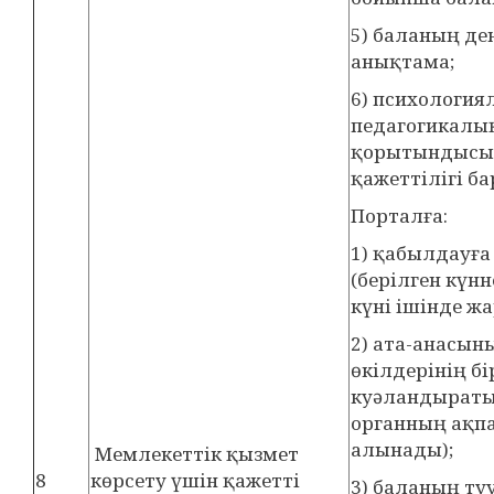
5) баланың д
анықтама;
6) психологи
педагогикалы
қорытындысы 
қажеттілігі ба
Порталға:
1) қабылдауғ
(берілген күнн
күні ішінде ж
2) ата-анасын
өкілдерінің бі
куәландыратын
органның ақп
алынады);
Мемлекеттік қызмет
8
көрсету үшін қажетті
3) баланың т