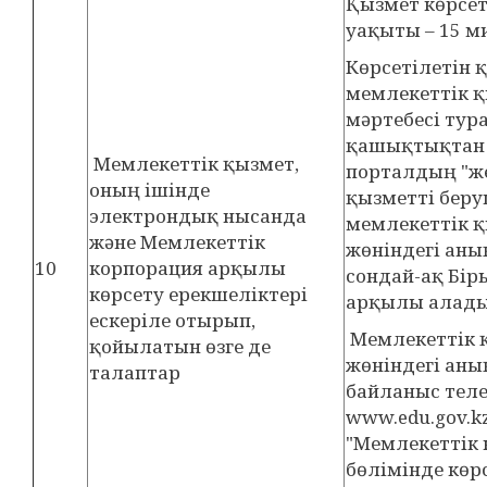
Қызмет көрсет
уақыты – 15 м
Көрсетілетін 
мемлекеттік қ
мәртебесі тур
қашықтықтан 
Мемлекеттік қызмет,
порталдың "же
оның ішінде
қызметті беру
электрондық нысанда
мемлекеттік қ
және Мемлекеттік
жөніндегі ан
10
корпорация арқылы
сондай-ақ Бі
көрсету ерекшеліктері
арқылы алады
ескеріле отырып,
Мемлекеттік қ
қойылатын өзге де
жөніндегі аны
талаптар
байланыс тел
www.edu.gov.k
"Мемлекеттік 
бөлімінде көрс