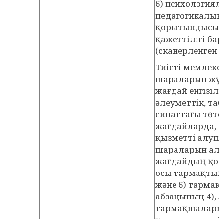
6) психологи
педагогикалы
қорытындысы 
қажеттілігі б
(сканерленген 
Тиісті мемлеке
шараларын жүз
жағдай енгізіл
әлеуметтік, та
сипаттағы тө
жағдайларда, 
қызметті алуш
шараларын ал
жағдайдың қо
осы тармақтың
және 6) тарма
абзацының 4), 
тармақшалары