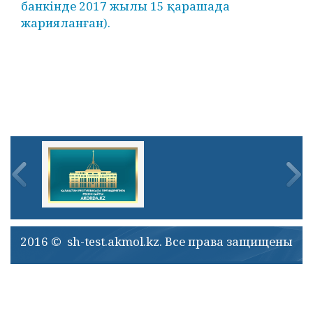
банкінде 2017 жылы 15 қарашада
жарияланған).
2016 © sh-test.akmol.kz. Все права защищены