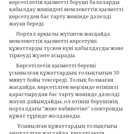
көрсетілетін қызметті беруші балаларды
қабылдау жөніндегі мемлекеттік қызметті
көрсетуден бас тарту жөнінде дәлелді
жауап береді.
Портал арқылы жүгінген жағдайда
мемлекеттік қызметті көрсетуші
құжаттарды түскен күні қабылдауды және
тіркеуді жүзеге асырады.
Көрсетілетін қызметті беруші
ұсынылған құжаттардың толықтығын 30
минут бойы тексереді. Толық болмаған
жағдайда, көрсетілген мерзімде өтінішті
қарастырудан бас тарту жөнінде дәлелді
жауап дайындайды, ол өтініш берушінің
порталдағы "жеке кабинетіне" электронды
құжат тұрінде жолданады.
Ұсынылған құжаттардың толықтығы
анықталған жағдайда, көрсетілетін