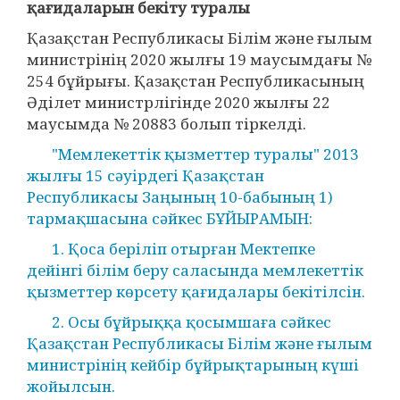
қағидаларын бекіту туралы
Қазақстан Республикасы Білім және ғылым
министрінің 2020 жылғы 19 маусымдағы №
254 бұйрығы. Қазақстан Республикасының
Әділет министрлігінде 2020 жылғы 22
маусымда № 20883 болып тіркелді.
"Мемлекеттік қызметтер туралы" 2013
жылғы 15 сәуірдегі Қазақстан
Республикасы Заңының 10-бабының 1)
тармақшасына сәйкес БҰЙЫРАМЫН:
1. Қоса беріліп отырған Мектепке
дейінгі білім беру саласында мемлекеттік
қызметтер көрсету қағидалары бекітілсін.
2. Осы бұйрыққа қосымшаға сәйкес
Қазақстан Республикасы Білім және ғылым
министрінің кейбір бұйрықтарының күші
жойылсын.