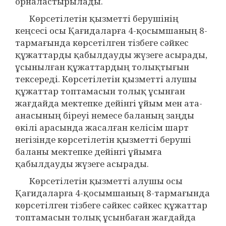
орналастырылады.
Көрсетілетін қызметті берушінің
кеңсесі осы Қағидаларға 4-қосымшаның 8-
тармағында көрсетілген тізбеге сәйкес
құжаттарды қабылдауды жүзеге асырады,
ұсынылған құжаттардың толықтығын
тексереді. Көрсетілетін қызметті алушы
құжаттар топтамасын толық ұсынған
жағдайда мектепке дейінгі ұйым мен ата-
анасының біреуі немесе баланың заңды
өкілі арасында жасалған келісім шарт
негізінде көрсетілетін қызметті беруші
баланы мектепке дейінгі ұйымға
қабылдауды жүзеге асырады.
Көрсетілетін қызметті алушы осы
Қағидаларға 4-қосымшаның 8-тармағында
көрсетілген тізбеге сәйкес сәйкес құжаттар
топтамасын толық ұсынбаған жағдайда