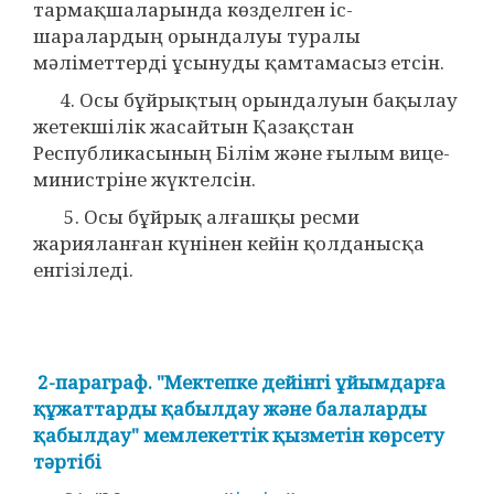
тармақшаларында көзделген іс-
шаралардың орындалуы туралы
мәліметтерді ұсынуды қамтамасыз етсін.
4. Осы бұйрықтың орындалуын бақылау
жетекшілік жасайтын Қазақстан
Республикасының Білім және ғылым вице-
министріне жүктелсін.
5. Осы бұйрық алғашқы ресми
жарияланған күнінен кейін қолданысқа
енгізіледі.
2-параграф. "Мектепке дейінгі ұйымдарға
құжаттарды қабылдау және балаларды
қабылдау" мемлекеттік қызметін көрсету
тәртібі