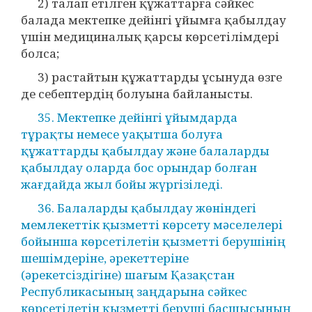
2) талап етілген құжаттарға сәйкес
балада мектепке дейінгі ұйымға қабылдау
үшін медициналық қарсы көрсетілімдері
болса;
3) растайтын құжаттарды ұсынуда өзге
де себептердің болуына байланысты.
35. Мектепке дейінгі ұйымдарда
тұрақты немесе уақытша болуға
құжаттарды қабылдау және балаларды
қабылдау оларда бос орындар болған
жағдайда жыл бойы жүргізіледі.
36. Балаларды қабылдау жөніндегі
мемлекеттік қызметті көрсету мәселелері
бойынша көрсетілетін қызметті берушінің
шешімдеріне, әрекеттеріне
(әрекетсіздігіне) шағым Қазақстан
Республикасының заңдарына сәйкес
көрсетілетін қызметті беруші басшысының