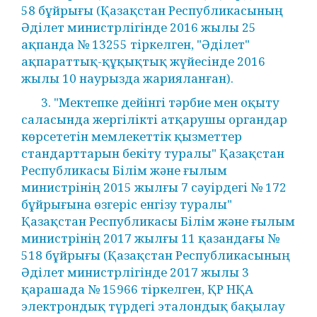
58 бұйрығы (Қазақстан Республикасының
Әділет министрлігінде 2016 жылы 25
ақпанда № 13255 тіркелген, "Әділет"
ақпараттық-құқықтық жүйесінде 2016
жылы 10 наурызда жарияланған).
3. "Мектепке дейінгі тәрбие мен оқыту
саласында жергілікті атқарушы органдар
көрсететін мемлекеттік қызметтер
стандарттарын бекіту туралы" Қазақстан
Республикасы Білім және ғылым
министрінің 2015 жылғы 7 сәуірдегі № 172
бұйрығына өзгеріс енгізу туралы"
Қазақстан Республикасы Білім және ғылым
министрінің 2017 жылғы 11 қазандағы №
518 бұйрығы (Қазақстан Республикасының
Әділет министрлігінде 2017 жылы 3
қарашада № 15966 тіркелген, ҚР НҚА
электрондық түрдегі эталондық бақылау