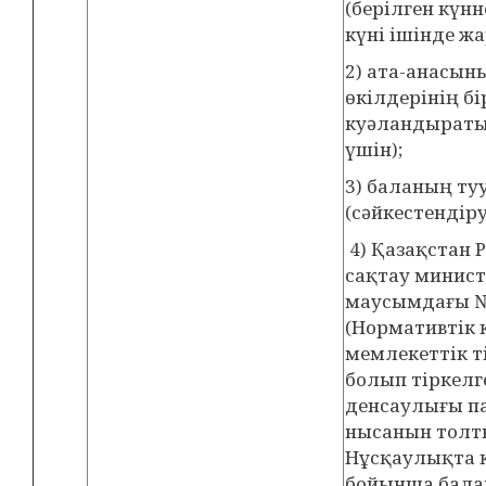
(берілген күнн
күні ішінде ж
2) ата-анасын
өкілдерінің бі
куәландыратын
үшін);
3) баланың т
(сәйкестендіру
4) Қазақстан 
сақтау минист
маусымдағы №
(Нормативтік 
мемлекеттік ті
болып тіркелге
денсаулығы па
нысанын толты
Нұсқаулықта 
бойынша бала