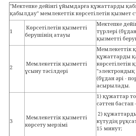
"Мектепке дейінгі ұйымдарға құжаттарды қа
қабылдау" мемлекеттік көрсетілетін қызмет 
Мектепке дей
Көрсетілетін қызметті
1
түрлері (бұдан
берушінің атауы
қызметті беру
Мемлекеттік қ
құжаттарды қ
Мемлекеттік қызметті
көрсетілетін қ
2
ұсыну тәсілдері
"электрондық 
(бұдан әрі - п
асырылады.
1) құжаттар т
сәттен бастап 
2) құжаттарды
Мемлекеттік қызметті
3
күтудің рұқсат
көрсету мерзімі
15 минут;