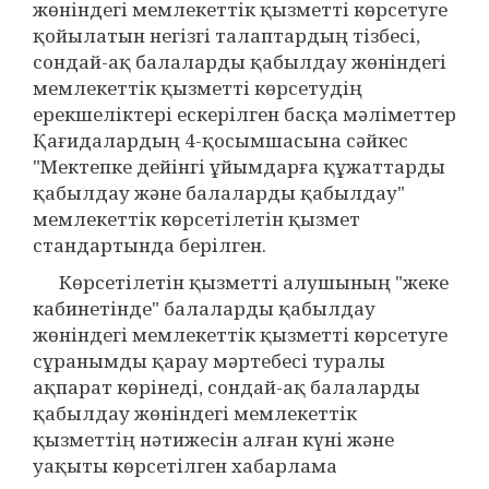
жөніндегі мемлекеттік қызметті көрсетуге
қойылатын негізгі талаптардың тізбесі,
сондай-ақ балаларды қабылдау жөніндегі
мемлекеттік қызметті көрсетудің
ерекшеліктері ескерілген басқа мәліметтер
Қағидалардың 4-қосымшасына сәйкес
"Мектепке дейінгі ұйымдарға құжаттарды
қабылдау және балаларды қабылдау"
мемлекеттік көрсетілетін қызмет
стандартында берілген.
Көрсетілетін қызметті алушының "жеке
кабинетінде" балаларды қабылдау
жөніндегі мемлекеттік қызметті көрсетуге
сұранымды қарау мәртебесі туралы
ақпарат көрінеді, сондай-ақ балаларды
қабылдау жөніндегі мемлекеттік
қызметтің нәтижесін алған күні және
уақыты көрсетілген хабарлама