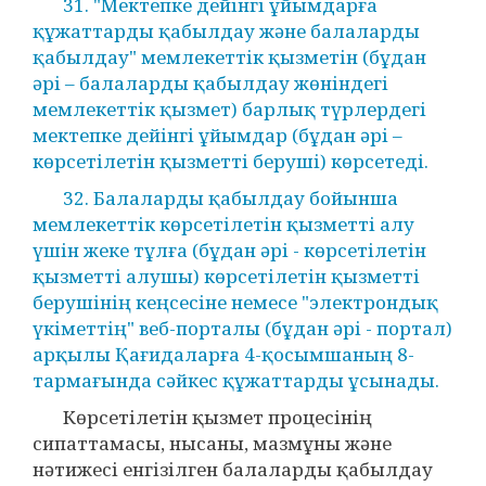
31. "Мектепке дейінгі ұйымдарға
құжаттарды қабылдау және балаларды
қабылдау" мемлекеттік қызметін (бұдан
әрі – балаларды қабылдау жөніндегі
мемлекеттік қызмет) барлық түрлердегі
мектепке дейінгі ұйымдар (бұдан әрі –
көрсетілетін қызметті беруші) көрсетеді.
32. Балаларды қабылдау бойынша
мемлекеттік көрсетілетін қызметті алу
үшін жеке тұлға (бұдан әрі - көрсетілетін
қызметті алушы) көрсетілетін қызметті
берушінің кеңсесіне немесе "электрондық
үкіметтің" веб-порталы (бұдан әрі - портал)
арқылы Қағидаларға 4-қосымшаның 8-
тармағында сәйкес құжаттарды ұсынады.
Көрсетілетін қызмет процесінің
сипаттамасы, нысаны, мазмұны және
нәтижесі енгізілген балаларды қабылдау