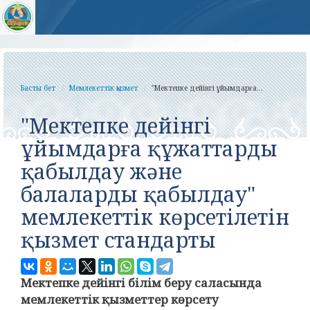
Басты бет
Мемлекеттік қызмет
"Мектепке дейінгі ұйымдарға...
"Мектепке дейінгі
ұйымдарға құжаттарды
қабылдау және
балаларды қабылдау"
мемлекеттік көрсетілетін
қызмет стандарты
Мектепке дейінгі білім беру саласында
мемлекеттік қызметтер көрсету