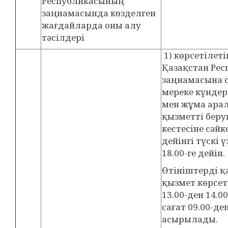
Республикасының
заңнамасында көзделген
жағдайларда оны алу
тәсілдері
1) көрсетілеті
Қазақстан Ре
заңнамасына 
мереке күндер
мен жұма арал
қызметті беру
кестесіне сәйке
дейінгі түскі ү
18.00-ге дейін.
Өтініштерді қ
қызмет көрсет
13.00-ден 14.00
сағат 09.00-де
асырылады.