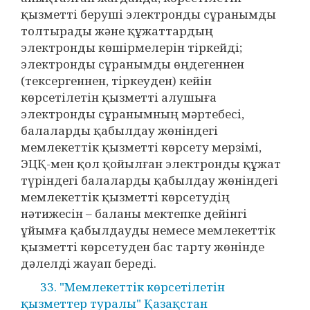
қызметті беруші электронды сұранымды
толтырады және құжаттардың
электронды көшірмелерін тіркейді;
электронды сұранымды өңдегеннен
(тексергеннен, тіркеуден) кейін
көрсетілетін қызметті алушыға
электронды сұранымның мәртебесі,
балаларды қабылдау жөніндегі
мемлекеттік қызметті көрсету мерзімі,
ЭЦҚ-мен қол қойылған электронды құжат
түріндегі балаларды қабылдау жөніндегі
мемлекеттік қызметті көрсетудің
нәтижесін – баланы мектепке дейінгі
ұйымға қабылдауды немесе мемлекеттік
қызметті көрсетуден бас тарту жөнінде
дәлелді жауап береді.
33. "Мемлекеттік көрсетілетін
қызметтер туралы" Қазақстан