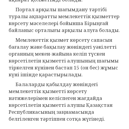
Портал арқылы шағымдану тәртібі
туралы ақпаратты мемлекеттік қызметтер
көрсету мәселелері бойынша Бірыңғай
байланыс орталығы арқылы алуға болады.
Мемлекеттік қызмет көрсету сапасын
бағалау және бақылау жөніндегі уәкілетті
органның мекен-жайына келіп түскен
көрсетілетін қызметті алушының шағымы
тіркелген күнінен бастап 15 (он бес) жұмыс
күні ішінде қарастырылады.
Балаларды қабылдау жөніндегі
мемлекеттік қызметті көрсету
нәтижелерімен келіспеген жағдайда
көрсетілетін қызметті алушы Қазақстан
Республикасының заңнамасында
белгіленген тәртіппен сотқа жүгінеді.