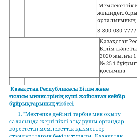
Мемлекеттік қ
жөніндегі бір
орталығының 
8-800-080-7777
Қазақстан Ре
Білім және ғ
2020 жылғы 
№ 254 бұйры
қосымша
Қазақстан Республикасы Білім және
ғылым министрінің күші жойылған кейбір
бұйрықтарының тізбесі
1. "Мектепке дейінгі тәрбие мен оқыту
саласында жергілікті атқарушы органдар
көрсететін мемлекеттік қызметтер
стандарттарын бекіту туралы" Қазақстан