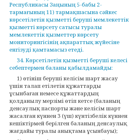
Республикасы Заңының 5-бабы 2-
тармағының 11) тармақшасына сәйкес
көрсетілетін қызметті беруші мемлекеттік
қызметті көрсету сатысы туралы
мемлекеттік қызметтер көрсету
мониторингісінің ақпараттық жүйесіне
енгізуді қамтамасыз етеді.
34. Көрсетілетін қызметті беруші келесі
себептермен баланы қабылдамайды:
1) өтініш беруші келісім шарт жасау
үшін талап етілетін құжаттарды
ұсынбаған немесе құжаттардың
қолданылу мерзімі өтіп кетсе (баланың
денсаулық паспорты және келісім шарт
жасалған күннен 3 (үш) күнтізбелік күннен
кешіктірмей берілген баланың денсаулық
жағдайы туралы анықтама ұсынбауы);