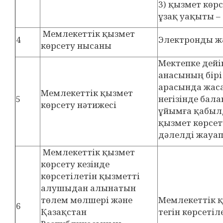
3) қызмет көрс
ұзақ уақыты – 
Мемлекеттік қызмет
4
Электронды жә
көрсету нысаны
Мектепке дейі
анасының бірі
араcында жаса
Мемлекеттік қызмет
5
негізінде бала
көрсету нәтижесі
ұйымға қабыл
қызмет көрсет
дәлелді жауап
Мемлекеттік қызмет
көрсету кезінде
көрсетілетін қызметті
алушыдан алынатын
төлем мөлшері және
Мемлекеттік қ
6
Қазақстан
тегін көрсетіл