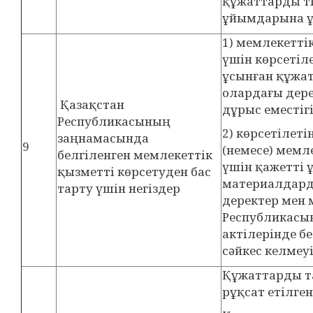
құжаттарды ті
ұйымдарына ұ
1) мемлекетті
үшін көрсетіл
ұсынған құжат
олардағы дере
Қазақстан
дұрыс еместіг
Республикасының
2) көрсетілет
заңнамасында
9
(немесе) мемл
белгіленген мемлекеттік
үшін қажетті
қызметті көрсетуден бас
материалдарды
тарту үшін негіздер
деректер мен 
Республикасы
актілерінде б
сәйкес келмеуі
Құжаттарды т
рұқсат етілген