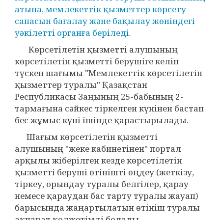
атына, мемлекеттік қызметтер көрсету
сапасын бағалау және бақылау жөніндегі
уәкілетті органға беріледі.
Көрсетілетін қызметті алушының
көрсетілетін қызметті берушіге келіп
түскен шағымы "Мемлекеттік көрсетілетін
қызметтер туралы" Қазақстан
Республикасы Заңының 25-бабының 2-
тармағына сәйкес тіркелген күнінен бастап
бес жұмыс күні ішінде қарастырылады.
Шағым көрсетілетін қызметті
алушының "жеке кабинетінен" портал
арқылы жіберілген кезде көрсетілетін
қызметті беруші өтінішті өңдеу (жеткізу,
тіркеу, орындау туралы белгілер, қарау
немесе қараудан бас тарту туралы жауап)
барысында жаңартылатын өтініш туралы
ақпарат қолжетімді болады.