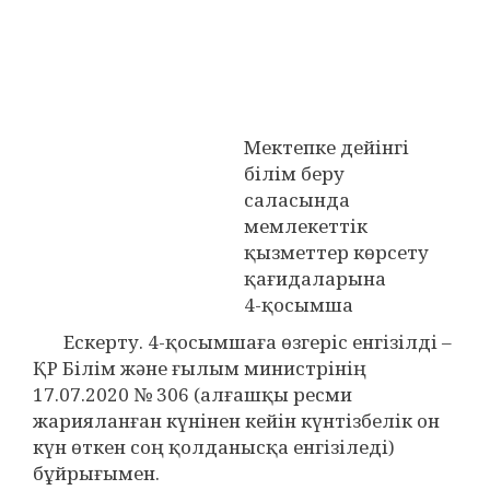
Мектепке дейінгі
білім беру
саласында
мемлекеттік
қызметтер көрсету
қағидаларына
4-қосымша
Ескерту. 4-қосымшаға өзгеріс енгізілді –
ҚР Білім және ғылым министрінің
17.07.2020 № 306 (алғашқы ресми
жарияланған күнінен кейін күнтізбелік он
күн өткен соң қолданысқа енгізіледі)
бұйрығымен.