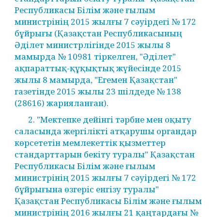
Республикасы Білім және ғылым
министрінің 2015 жылғы 7 сәуірдегі № 172
бұйрығы (Қазақстан Республикасының
Әділет министрлігінде 2015 жылы 8
мамырда № 10981 тіркелген, "Әділет"
ақпараттық-құқықтық жүйесінде 2015
жылы 8 мамырда, "Егемен Қазақстан"
газетінде 2015 жылы 23 шілдеде № 138
(28616) жарияланған).
2. "Мектепке дейінгі тәрбие мен оқыту
саласында жергілікті атқарушы органдар
көрсететін мемлекеттік қызметтер
стандарттарын бекіту туралы" Қазақстан
Республикасы Білім және ғылым
министрінің 2015 жылғы 7 сәуірдегі № 172
бұйрығына өзгеріс енгізу туралы"
Қазақстан Республикасы Білім және ғылым
министрінің 2016 жылғы 21 қаңтардағы №