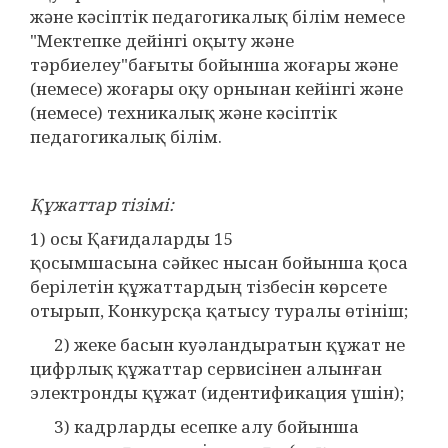
және кәсіптік педагогикалық білім немесе
"Мектепке дейінгі оқыту және
тәрбиелеу"бағыты бойынша жоғары және
(немесе) жоғары оқу орнынан кейінгі және
(немесе) техникалық және кәсіптік
педагогикалық білім.
Құжаттар тізімі:
1) осы Қағидаларды 15
қосымшасына сәйкес нысан бойынша қоса
берілетін құжаттардың тізбесін көрсете
отырып, Конкурсқа қатысу туралы өтініш;
2) жеке басын куәландыратын құжат не
цифрлық құжаттар сервисінен алынған
электронды құжат (идентификация үшін);
3) кадрларды есепке алу бойынша