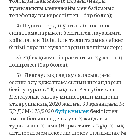
толтырылған жеке іс парағы (нақты
тұрғылықты мекенжайы мен байланыс
телефондары көрсетілген – бар болса);
4) Педагогтердің үлгілік біліктілік
сипаттамаларымен бекітілген лауазымға
қойылатын біліктілік талаптарына сәйкес
білімі туралы құжаттардың көшірмелері;
5) еңбек қызметін растайтын құжаттың
көшірмесі (бар болса);
6) "Денсаулық сақтау саласындағы
есепке алу құжаттамасының нысандарын
бекіту туралы" Қазақстан Республикасы
Денсаулық сақтау министрінің міндетін
атқарушының 2020 жылғы 30 қазандағы №
ҚР ДСМ-175/2020
бұйрығымен
бекітілген
нысан бойынша денсаулық жағдайы
туралы анықтама (Нормативтік құқықтық
актілерді мемлекеттік тіркеу тізілімінде №