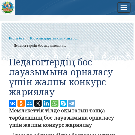
Нав
Басты бет
Бос орындарға жалпы конкурс...
Педагогтердің бос лауазымына...
Педагогтердің бос
лауазымына орналасу
үшін жалпы конкурс
жариялау
Мемлекеттік
тілде оқытатын топқа
тәрбиешінің бос лауазымына орналасу
үшін жалпы конкурс жариялау