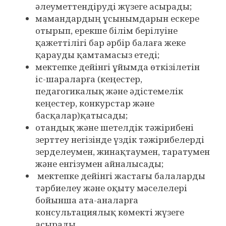
әлеуметтендіруді жүзеге асырады;
мамандардың ұсынымдарын ескере
отырып, ерекше білім берілуіне
қажеттілігі бар әрбір балаға жеке
қарауды қамтамасыз етеді;
мектепке дейінгі ұйымда өткізілетін
іс-шараларға (кеңестер,
педагогикалық және әдістемелік
кеңестер, конкурстар және
басқалар)қатысады;
отандық және шетелдік тәжірибені
зерттеу негізінде үздік тәжірибелерді
зерделеумен, жинақтаумен, таратумен
және енгізумен айналысады;
мектепке дейінгі жастағы балаларды
тәрбиелеу және оқыту мәселелері
бойынша ата-аналарға
консультациялық көмекті жүзеге
асырады.