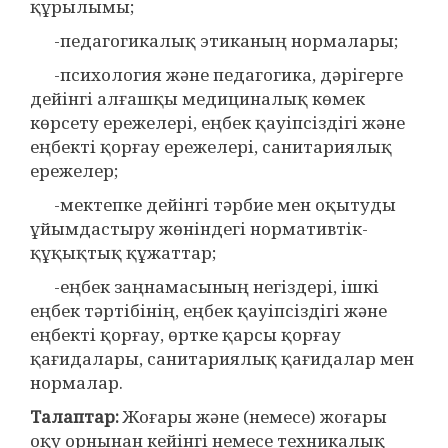
құрылымы;
-педагогикалық этиканың нормалары;
-психология және педагогика, дәрігерге
дейінгі алғашқы медициналық көмек
көрсету ережелері, еңбек қауіпсіздігі және
еңбекті қорғау ережелері, санитариялық
ережелер;
-мектепке дейінгі тәрбие мен оқытуды
ұйымдастыру жөніндегі нормативтік-
құқықтық құжаттар;
-еңбек заңнамасының негіздері, ішкі
еңбек тәртібінің, еңбек қауіпсіздігі және
еңбекті қорғау, өртке қарсы қорғау
қағидалары, санитариялық қағидалар мен
нормалар.
Талаптар:
Жоғары және (немесе) жоғары
оқу орнынан кейінгі немесе техникалық