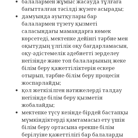
балалармен жұмыс жасауда тұлғаға
бағытталған тәсілді жүзеге асырады;
дамуында ауытқулары бар
балалармен түзету қызметі
саласындағы мамандарға көмек
көрсетеді, мектепке дейінгі тәрбие мен
оқытудың үлгілік оқу бағдарламасын,
оқу-әдістемелік әдебиетті зерделеу
негізінде және топ балаларының жеке
білім беру қажеттіліктерін ескере
отырып, тәрбие-білім беру процесін
жоспарлайды;
қол жеткізілген нәтижелерді талдау
негізінде білім беру қызметін
жобалайды;
мектепке түсу кезінде бірдей бастапқы
мүмкіндіктерді қамтамасыз ету үшін
білім беру ортасына ерекше білім
берілуіне қажеттілігі бар балаларды