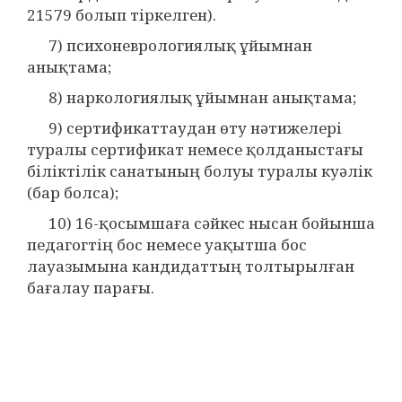
21579 болып тіркелген).
7) психоневрологиялық ұйымнан
анықтама;
8) наркологиялық ұйымнан анықтама;
9) сертификаттаудан өту нәтижелері
туралы сертификат немесе қолданыстағы
біліктілік санатының болуы туралы куәлік
(бар болса);
10) 16-қосымшаға сәйкес нысан бойынша
педагогтің бос немесе уақытша бос
лауазымына кандидаттың толтырылған
бағалау парағы.