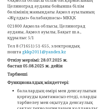
«Ақмола облысы білім басқармасының
Целиноград ауданы бойынша білім
бөлімінің жанындағы Ақмол ауылының
«Жұлдыз» балабақшасы» МКҚК
021800 Ақмола облысы, Целиноград
ауданы, Ақмол ауылы, Бақыт ш.а.,
құрылыс 5/1
Тел 8 (71651) 51-655, электрондық
пошта
gkkp2011@yandex.kz
Өткізу мерзімі: 28.
07
.2025 ж.
бастап 05.
08
.2025 ж. дейін
Тәрбиеші
Функционалдық міндеттері:
балалардың өмірі мен денсаулығын
қорғауды қамтамасыз етеді, оларды
тәрбиелеу мен оқытуда денсаулық
сақтау технологияларын қолданады;