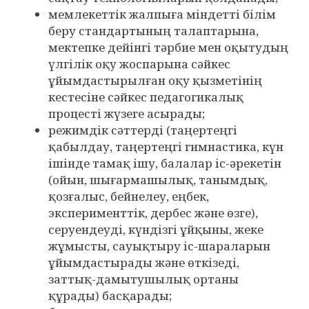
мемлекеттік жалпыға міндетті білім
беру стандартының талаптарына,
мектепке дейінгі тәрбие мен оқытудың
үлгілік оқу жоспарына сәйкес
ұйымдастырылған оқу қызметінің
кестесіне сәйкес педагогикалық
процесті жүзеге асырады;
режимдік сәттерді (таңертеңгі
қабылдау, таңертеңгі гимнастика, күн
ішінде тамақ ішу, балалар іс-әрекетін
(ойын, шығармашылық, танымдық,
қозғалыс, бейнелеу, еңбек,
эксперименттік, дербес және өзге),
серуендеуді, күндізгі ұйқыны, жеке
жұмысты, сауықтыру іс-шараларын
ұйымдастырады және өткізеді,
заттық-дамытушылық ортаны
құрады) басқарады;