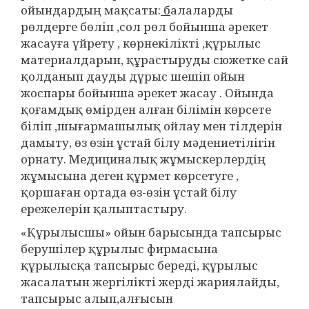
ойындардың мақсаты:
б
алаларды
рөлдерге бөліп ,сол рөл бойынша әрекет
жасауға үйрету , көрнекілікті ,құрылыс
материалдарын, құрастыруды сюжетке сай
қолданып дауды дұрыс шешіп ойын
жоспары бойынша әрекет жасау . Ойында
қоғамдық өмірден алған білімін көрсете
біліп ,шығармашылық ойлау мен тілдерін
дамыту, өз өзін ұстай білу мәдениетілігін
орнату. Медициналық жұмыскерлердің
жұмысына деген құрмет көрсетуге ,
қоршаған ортада өз-өзін ұстай білу
ережелерін қалыптастыру.
«Құрылысшы» ойын барысында тапсырыс
берушілер құрылыс фирмасына
құрылысқа тапсырыс береді, құрылыс
жасалатын жергілікті жерді жариялайды,
тапсырыс алып,алғысын