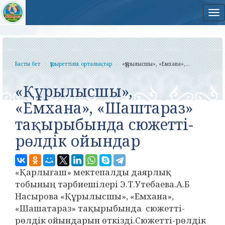
На
Басты бет
Құзыреттілік орталықтар
«Құрылысшы», «Емхана»,...
«Құрылысшы»,
«Емхана», «Шаштараз»
тақырыбында сюжетті-
рөлдік ойындар
«Қарлығаш» мектепалды даярлық
тобының тәрбиешілері Э.Т.Утебаева.А.Б
Насырова «Құрылысшы», «Емхана»,
«Шашатараз» тақырыбында сюжетті-
рөлдік ойындарын өткізді.Сюжетті-рөлдік