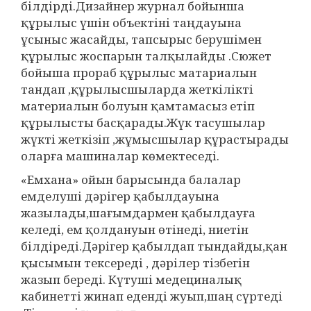
білдірді.Дизайнер журнал бойынша
құрылыс үшін объектіні таңдауына
ұсыныс жасайды, тапсырыс берушімен
құрылыс жоспарын талқылайды .Сюжет
бойыша прораб құрылыс матариалын
тандап ,құрылысшыларда жеткілікті
материалын болуын қамтамасыз етіп
құрылысты басқарады.Жүк тасушылар
жүкті жеткізіп ,жұмысшылар құрастырады
оларға машиналар көмектеседі.
«Емхана» ойын барысында балалар
емделуші дәрігер қабылдауына
жазылады,шағымдармен қабылдауға
келеді, ем қолдануын өтінеді, ниетін
білдіреді.Дәрігер қабылдап тындайды,қан
қысымын тексереді , дәрілер тізбегін
жазып береді. Күтуші медециналық
кабинетті жинап еденді жуып,шаң сүртеді