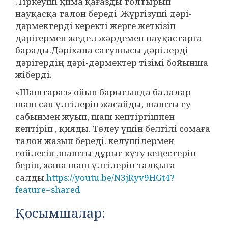
.Тіркеуші қима қағазды толтырып
науқасқа талон береді .Жүргізуші дәрі-
дәрмектерді керекті жерге жеткізіп
дәрігермен жедел жәрдемен науқастарға
барады.Дәріхана сатушысы дәрілерді
дәрігердің дәрі-дәрмектер тізімі бойынша
жіберді.
«Шаштараз» ойын барысында балалар
шаш сән үлгілерін жасайды, шашты су
сабынмен жуып, шаш кептіргішпен
кептіріп , қияды. Төлеу үшін белгілі сомаға
талон жазып береді. келушілермен
сөйлесіп ,шашты дұрыс күту кеңестерін
беріп, жана шаш үлгілерін талқыға
салды.
https://youtu.be/N3jRyv9HGt4?
feature=shared
Қосымшалар: