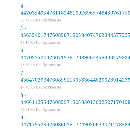
4 -
44703549547611824816926965748430761750
32.77 Kb Изображение
5 -
43635491747608587150584074702344377525
32.41 Kb Изображение
6 -
44702352047607197817389664458933579224
26.36 Kb Изображение
7 -
43647029347608591150583644620628914239
47.76 Kb Изображение
8 -
44661135547608597150583013032527170198
25.14 Kb Изображение
9 -
44717952947608603817249020673071278584