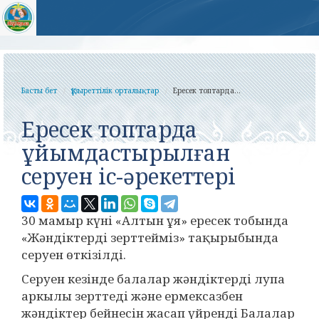
Басты бет
Құзыреттілік орталықтар
Ересек топтарда...
Ересек топтарда
ұйымдастырылған
серуен іс-әрекеттері
30 мамыр күні «Алтын ұя» ересек тобында
«Жәндіктерді зерттейміз» тақырыбында
серуен өткізілді.
Серуен кезінде балалар жәндіктерді лупа
аркылы зерттеді және ермексазбен
жәндіктер бейнесін жасап үйренді Балалар