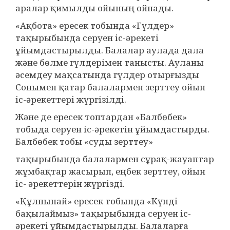
аралар қимылды ойының ойнады.
«Ақбота» ересек тобында «Гүлдер»
тақырыбында серуен іс-әрекеті
ұйымдастырылды. Балалар аулада дала
және бөлме гүлдерімен танысты. Ауланы
әсемдеу мақсатында гүлдер отырғызды
Сонымен қатар балалармен зерттеу ойын
іс-әрекеттері жүргізілді.
Және де ересек топтардан «Балбөбек»
тобыда серуен іс-әрекетін ұйымдастырды.
Балбөбек тобы «суды зерттеу»
тақырыбында балалармен сұрақ-жауаптар
жұмбақтар жасырып, еңбек зерттеу, ойын
іс- әрекеттерін жүргізді.
«Құлпынай» ересек тобында «Күнді
бақылаймыз» тақырыбында серуен іс-
әрекеті ұйымдастырылды. Балаларға