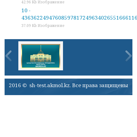
42.96 Kb Изображение
10 -
43636224947608597817249634026551666116
37.09 Kb Изображение
2016 © sh-test.akmol.kz. Все права защищены