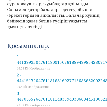
сұрақ-жауаптар, жұмбақтар қойылды.
Сонымен қатар балалар зерттеу,ойын іс
-әрекеттерімен айналысты. Балалар күннің
бейнесін қағаз бетіне түсіріп уақытты
қызықты өткізді.
Қосымшалар:
1 -
44139935047611809150261889499834280717
46.53 Kb Изображение
2 -
44415172647611816816927715683632002248
29.5 Kb Изображение
3 -
44703552647611811483594938669445100321
27.53 Kb Изображение