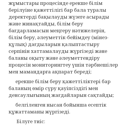
жұмыстары процесінде ерекше білім
берілуіне қажеттілігі бар бала туралы
деректерді бақылауды жүзеге асырады
және жинақтайды, білім беру
бағдарламасын меңгеру нәтижелерін,
білім беру, әлеуметтік-бейімдеу (мінез-
құлық) дағдыларын қалыптастыру
серпінін хаттамалауды жүргізеді және
баланы оқыту және әлеуметтендіру
процесін мониторингтеу үшін тәрбиешілер
мен мамандарға ақпарат береді;
ерекше білім беру қажеттіліктері бар
баланың өмір сүру қауіпсіздігі мен
денсаулығының жағдайларын сақтайды;
белгіленген нысан бойынша есептік
құжаттаманы жүргізеді.
Білуге тиіс: