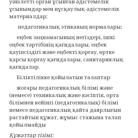
уәкілетті орган ұсынған әдістемелік
ұсынымдар мен нұсқаулық-әдістемелік
материалдар;
педагогикалық этиканың нормалары;
еңбек заңнамасының негіздері, ішкі
еңбек тәртібінің қағидалары, еңбек
қауіпсіздігі және еңбекті қорғау, өртке
қарсы қорғау қағидалары, санитариялық
қағидалар.
Біліктілікке қойылатын талаптар:
жоғары педагогикалық білімі және
(немесе) техникалық және кәсіптік, орта
білімнен кейінгі (педагогикалық) білімі
немесе педагогикалық қайта даярлығын
растайтын құжат, жұмыс стажына талап
қойылмайды
Құжаттар тізімі: