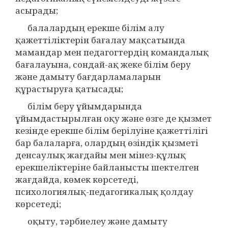
асырады;
балалардың ерекше білім алу
қажеттіліктерін бағалау мақсатында
мамандар мен педагогтердің командалық
бағалауына, сондай-ақ жеке білім беру
және дамыту бағдарламаларын
құрастыруға қатысады;
білім беру ұйымдарында
ұйымдастырылған оқу және өзге де қызмет
кезінде ерекше білім берілуіне қажеттілігі
бар балаларға, олардың өзіндік қызметі
денсаулық жағдайы мен мінез-құлық
ерекшеліктеріне байланысты шектелген
жағдайда, көмек көрсетеді,
психологиялық-педагогикалық қолдау
көрсетеді;
оқыту, тәрбиелеу және дамыту