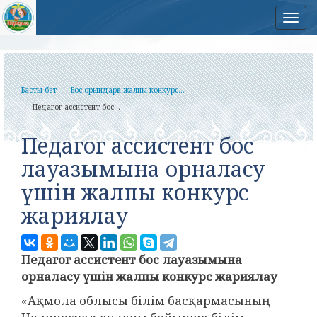
Нав
Басты бет
Бос орындарға жалпы конкурс...
Педагог ассистент бос...
Педагог ассистент бос
лауазымына орналасу
үшін жалпы конкурс
жариялау
Педагог ассистент бос лауазымына
орналасу үшін жалпы конкурс жариялау
«Ақмола облысы білім басқармасының