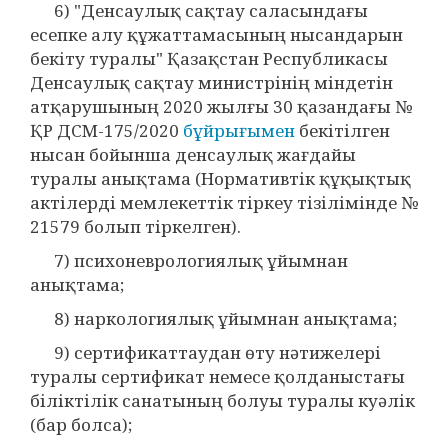
6) "Денсаулық сақтау саласындағы
есепке алу құжаттамасының нысандарын
бекіту туралы" Қазақстан Республикасы
Денсаулық сақтау министрінің міндетін
атқарушының 2020 жылғы 30 қазандағы №
ҚР ДСМ-175/2020
бұйрығымен
бекітілген
нысан бойынша денсаулық жағдайы
туралы анықтама (Нормативтік құқықтық
актілерді мемлекеттік тіркеу тізілімінде №
21579 болып тіркелген).
7) психоневрологиялық ұйымнан
анықтама;
8) наркологиялық ұйымнан анықтама;
9) сертификаттаудан өту нәтижелері
туралы сертификат немесе қолданыстағы
біліктілік санатының болуы туралы куәлік
(бар болса);