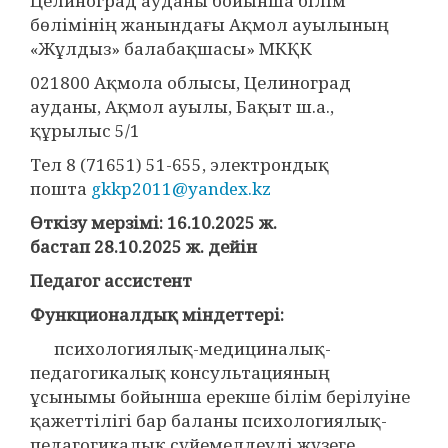
Целиноград ауданы бойынша білім
бөлімінің жанындағы Ақмол ауылының
«Жұлдыз» балабақшасы» МКҚК
021800 Ақмола облысы, Целиноград
ауданы, Ақмол ауылы, Бақыт ш.а.,
құрылыс 5/1
Тел 8 (71651) 51-655, электрондық
пошта
gkkp2011@yandex.kz
Өткізу мерзімі: 16.10
.2025 ж.
бастап 28.10
.2025 ж. дейін
Педагог ассистент
Функционалдық міндеттері:
психологиялық-медициналық-
педагогикалық консультацияның
ұсынымы бойынша ерекше білім берілуіне
қажеттілігі бар баланы психологиялық-
педагогикалық сүйемелдеуді жүзеге