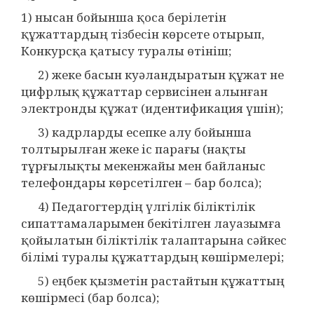
1) нысан бойынша қоса берілетін
құжаттардың тізбесін көрсете отырып,
Конкурсқа қатысу туралы өтініш;
2) жеке басын куәландыратын құжат не
цифрлық құжаттар сервисінен алынған
электронды құжат (идентификация үшін);
3) кадрларды есепке алу бойынша
толтырылған жеке іс парағы (нақты
тұрғылықты мекенжайы мен байланыс
телефондары көрсетілген – бар болса);
4) Педагогтердің үлгілік біліктілік
сипаттамаларымен бекітілген лауазымға
қойылатын біліктілік талаптарына сәйкес
білімі туралы құжаттардың көшірмелері;
5) еңбек қызметін растайтын құжаттың
көшірмесі (бар болса);