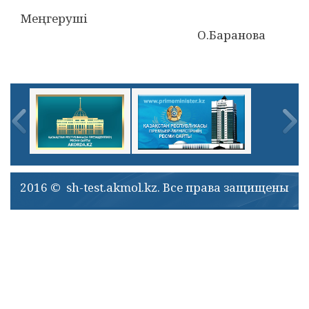
Меңгеруші
О.Баранова
2016 © sh-test.akmol.kz. Все права защищены