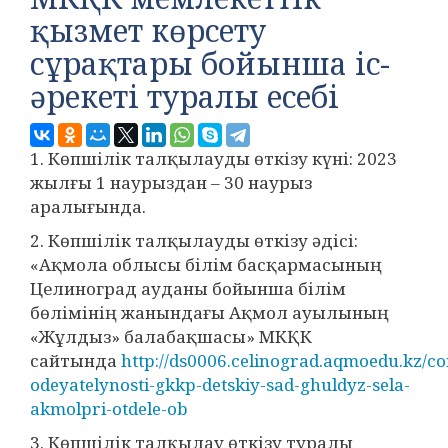
қызмет көрсету
сұрақтары бойынша іс-
әрекеті туралы есебі
1. Көпшілік талқылауды өткізу күні: 2023
жылғы 1 наурыздан – 30 наурыз
аралығында.
2. Көпшілік талқылауды өткізу әдісі:
«Ақмола облысы білім басқармасының
Целиноград ауданы бойынша білім
бөлімінің жанындағы Ақмол ауылының
«Жұлдыз» балабақшасы» МКҚК
сайтында
http://ds0006.celinograd.aqmoedu.kz/co
odeyatelynosti-gkkp-detskiy-sad-ghuldyz-sela-
akmolpri-otdele-ob
3. Көпшілік талқылау өткізу туралы