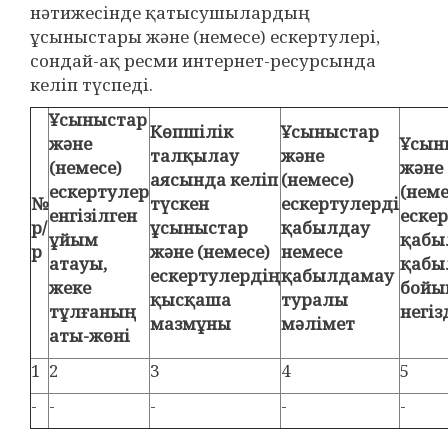
нәтижесінде қатысушылардың
ұсыныстары және (немесе) ескертулері,
сондай-ақ ресми интернет-ресурсында
келіп түспеді.
Ұсыныстар
Көпшілік
Ұсыныстар
және
Ұсын
талқылау
және
(немесе)
және
аясында келіп
(немесе)
ескертулер
(неме
№
түскен
ескертулерді
енгізілген
еске
р/
ұсыныстар
қабылдау
ұйым
қабы
р
және (немесе)
немесе
атауы,
қабы
ескертулердің
қабылдамау
жеке
бойы
қысқаша
туралы
тұлғаның
негіз
мазмұны
мәлімет
аты-жөні
1
2
3
4
5
-
-
-
-
-