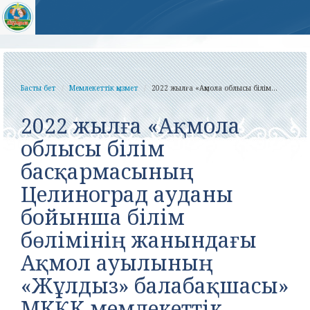
Басты бет
Мемлекеттік қызмет
2022 жылға «Ақмола облысы білім...
2022 жылға «Ақмола
облысы білім
басқармасының
Целиноград ауданы
бойынша білім
бөлімінің жанындағы
Ақмол ауылының
«Жұлдыз» балабақшасы»
МКҚК мемлекеттік