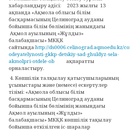
хабарландыру әдісі: 2023 жылғы 13
ақпанда «Ақмола облысы білім
басқармасының Целиноград ауданы
бойынша білім бөлімінің жанындағы
Ақмол ауылының «Жұлдыз»
балабақшасы» МКҚК
сайтында
http://ds0006.celinograd.aqmoedu.kz/co
odeyatelynosti-gkkp-detskiy-sad-ghuldyz-sela-
akmolpri-otdele-ob
ақпаратты
орналастыру.
4. Көпшілік талқылау қатысушыларының
ұсыныстары және (немесе) ескертулер
тізімі: «Ақмола облысы білім
басқармасының Целиноград ауданы
бойынша білім бөлімінің жанындағы
Ақмол ауылының «Жұлдыз»
балабақшасы» МКҚК көпшілік тақылау
бойынша өткізілген іс-шаралар