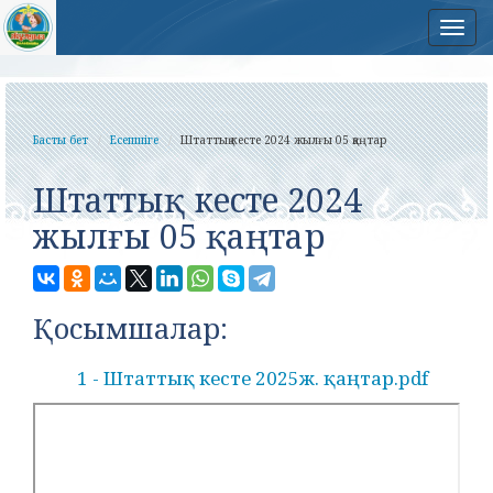
Нав
Басты бет
Есепшіге
Штаттық кесте 2024 жылғы 05 қаңтар
Штаттық кесте 2024
жылғы 05 қаңтар
Қосымшалар:
1 - Штаттық кесте 2025ж. қаңтар.pdf