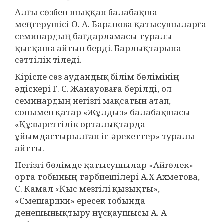
Алғы сөзбен шыққан балабақша
меңгерушісі О. А. Баранова қатысушыларға
семинардың бағдарламасы туралы
қысқаша айтып берді. Барлықтарына
сәттілік тіледі.
Кіріспе сөз аудандық білім бөлімінің
әдіскері Г. С. Жанауоваға берілді, ол
семинардың негізгі мақсатын атап,
сонымен қатар «Жұлдыз» балабақшасы
«Құзыреттілік орталықтарда
ұйымдастырылған іс-әрекеттер» туралы
айтты.
Негізгі бөлімде қатысушылар «Айгөлек»
орта тобының тәрбиешілері А.Х Ахметова,
С. Камал «Қыс мезгілі қызықты»,
«Смешарики» ересек тобында
денешынықтыру нұсқаушысы А. А