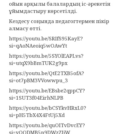
ойын арқылы балалардың іс-әрекетін
ұйымдастыру көрсетілді.
Кездесу соңында педагогтермен пікір
алмасу өтті.
https://youtu.be/SRIfS95KayE?
si=qAoNAeoiq5wOAwYt
https://youtu.be/5SYOlEAPLvs?
si=utqX9bBmTUK2g9px
https://youtu.be/QtE2TXB5ofA?
si=ot7pBM3VVowwpu_3
https://youtu.be/EBsbe2qppCY?
si=1SUT3f04EirhNLPB
https://youtu.be/bCSYkvHRxL0?
si=pH5TbX4X4FtUj5Xd
https://youtu.be/quOITvDvcEY?
si=yOQDMB5n9DWzZIjW