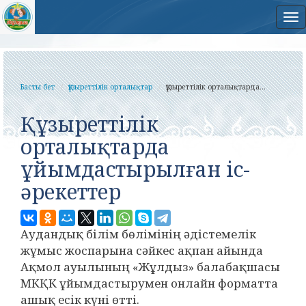
На
Басты бет
Құзыреттілік орталықтар
Құзыреттілік орталықтарда...
Құзыреттілік
орталықтарда
ұйымдастырылған іс-
әрекеттер
Аудандық білім бөлімінің әдістемелік
жұмыс жоспарына сәйкес ақпан айында
Ақмол ауылының «Жұлдыз» балабақшасы
МКҚК ұйымдастырумен онлайн форматта
ашық есік күні өтті.