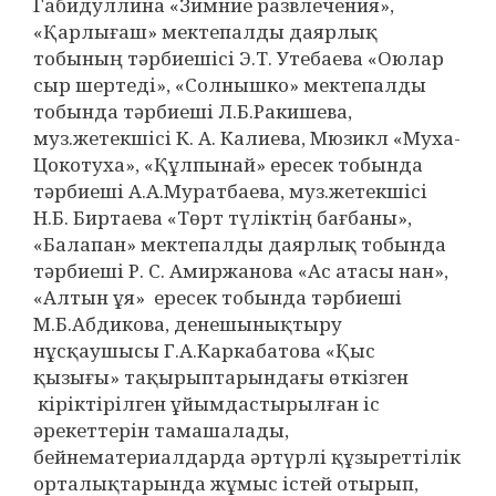
Габидуллина «Зимние развлечения»,
«Қарлығаш» мектепалды даярлық
тобының тәрбиешісі Э.Т. Утебаева «Оюлар
сыр шертеді», «Солнышко» мектепалды
тобында тәрбиеші Л.Б.Ракишева,
муз.жетекшісі К. А. Калиева, Мюзикл «Муха-
Цокотуха», «Құлпынай» ересек тобында
тәрбиеші А.А.Муратбаева, муз.жетекшісі
Н.Б. Биртаева «Төрт түліктің бағбаны»,
«Балапан» мектепалды даярлық тобында
тәрбиеші Р. С. Амиржанова «Ас атасы нан»,
«Алтын ұя» ересек тобында тәрбиеші
М.Б.Абдикова, денешынықтыру
нұсқаушысы Г.А.Каркабатова «Қыс
қызығы» тақырыптарындағы өткізген
кіріктірілген ұйымдастырылған іс
әрекеттерін тамашалады,
бейнематериалдарда әртүрлі құзыреттілік
орталықтарында жұмыс істей отырып,