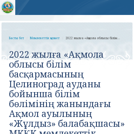
Басты бет
Мемлекеттік қызмет
2022 жылға «Ақмола облысы білім...
2022 жылға «Ақмола
облысы білім
басқармасының
Целиноград ауданы
бойынша білім
бөлімінің жанындағы
Ақмол ауылының
«Жұлдыз» балабақшасы»
МКҚК мемлекеттік