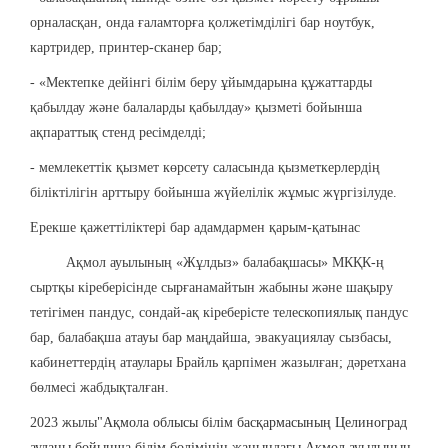
орналасқан, онда ғаламторға қолжетімділігі бар ноутбук,
картридер, принтер-сканер бар;
- «Мектепке дейінгі білім беру ұйымдарына құжаттарды
қабылдау және балаларды қабылдау» қызметі бойынша
ақпараттық стенд ресімделді;
- мемлекеттік қызмет көрсету саласында қызметкерлердің
біліктілігін арттыру бойынша жүйелілік жұмыс жүргізілуде.
Ерекше қажеттіліктері бар адамдармен қарым-қатынас
Ақмол ауылының «Жұлдыз» балабақшасы» МКҚК-ң
сыртқы кіреберісінде сырғанамайтын жабыны және шақыру
тетігімен пандус, сондай-ақ кіреберісте телескопиялық пандус
бар, балабақша атауы бар маңдайша, эвакуациялау сызбасы,
кабинеттердің атаулары Брайль қарпімен жазылған; дәретхана
бөлмесі жабдықталған.
2023 жылы
"Ақмола облысы білім басқармасының Целиноград
ауданы бойынша білім бөлімінің жанындағы Ақмол ауылының