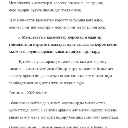
Мемлекеттік қызметтерді көрсету сапасына, сондай-ақ
мерзімдерін бұзуға шағымдар түскен жоқ.
3) Мемлекеттік қызметтер көрсету сапасына қоғамдық
мониторинг нәтижелері – мониторинг жүргізілген жоқ.
5. Мемлекеттік қызметтер көрсетудің одан әрі
тиімділігінің перспективалары және сапасына көрсетілетін
қызметті алушылардың қанағаттануын арттыру.
Қызмет алушылардың мемлекеттік қызмет көрсету
сапасына қанағаттану деңгейін арттыру, мемлекеттік қызмет
көрсету процесінің ашықтығын қамтамасыз ету мақсатында
балабақшамен мақсатты жұмыс жүргізілуде.
Сонымен, 2022 жылы:
- балабақша сайтында қызмет алушыларды мемлекеттік
қызметтерді akmola.kz жүйе арқылы алу мүмкіндіктері туралы
танымал ету және ақпараттандыру бойынша мәлімет көрсетілді;
- балабақшаның ішінде өзіне-өзі қызмет көрсету бұрышы