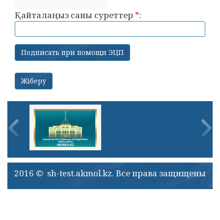
Қайталаңыз саны суреттер
*
:
2016 © sh-test.akmol.kz. Все права защищены