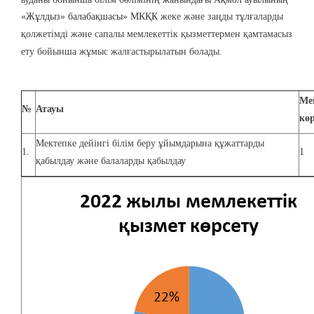
«Жұлдыз» балабақшасы» МКҚК
жеке және заңды тұлғаларды
қолжетімді және сапалы мемлекеттік қызметтермен қамтамасыз
ету бойынша жұмыс жалғастырылатын болады.
Ме
№
Атауы
кө
Мектепке дейінгі білім беру ұйымдарына құжаттарды
1.
1
қабылдау және балаларды қабылдау