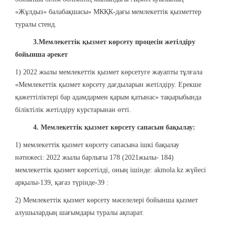
«Жұлдыз» балабақшасы» МКҚК-дағы мемлекеттік қызметтер
туралы стенд.
3.Мемлекеттік қызмет көрсету процесін жетілдіру
бойынша әрекет
1) 2022 жылы мемлекеттік қызмет көрсетуге жауапты тұлғала
«Мемлекеттік қызмет көрсету дағдыларын жетілдіру. Ерекше
қажеттіліктері бар адамдармен қарым қатынас» тақырыбында
біліктілік жетілдіру курстарынан өтті.
4. Мемлекеттік қызмет көрсету сапасын бақылау:
1) мемлекеттік қызмет көрсету сапасына ішкі бақылау
нәтижесі: 2022 жылы барлығы 178 (2021жылы- 184)
мемлекеттік қызмет көрсетілді, оның ішінде: akmola.kz жүйесі
арқылы-139, қағаз түрінде-39 :
2) Мемлекеттік қызмет көрсету мәселелері бойынша қызмет
алушылардың шағымдары туралы ақпарат.