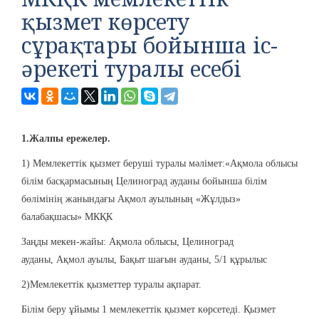
қызмет көрсету
сұрақтары бойынша іс-
әрекеті туралы есебі
1.Жалпы ережелер.
1) Мемлекеттік қызмет беруші туралы мәлімет:«Ақмола облысы
білім басқармасының Целиноград ауданы бойынша білім
бөлімінің жанындағы Ақмол ауылының «Жұлдыз»
балабақшасы» МКҚК
Заңды мекен-жайы: Ақмола облысы, Целиноград
ауданы, Ақмол ауылы, Бақыт шағын ауданы, 5/1 құрылыс
2)Мемлекеттік қызметтер туралы ақпарат.
Білім беру ұйымы 1 мемлекеттік қызмет көрсетеді. Қызмет