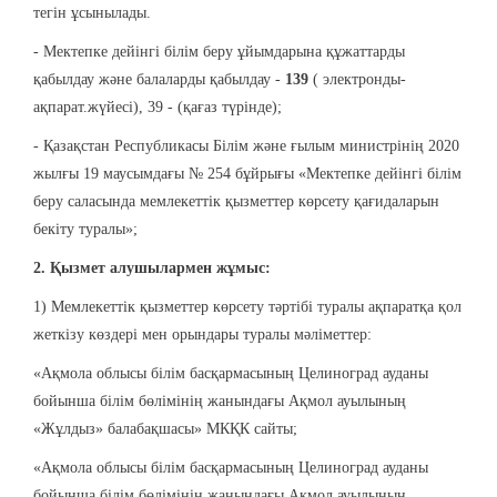
тегін ұсынылады.
- Мектепке дейінгі білім беру ұйымдарына құжаттарды
қабылдау және балаларды қабылдау -
139
( электронды-
ақпарат.жүйесі), 39 - (қағаз түрінде);
- Қазақстан Республикасы Білім және ғылым министрінің 2020
жылғы 19 маусымдағы № 254 бұйрығы «Мектепке дейінгі білім
беру саласында мемлекеттік қызметтер көрсету қағидаларын
бекіту туралы»;
2. Қызмет алушылармен жұмыс:
1) Мемлекеттік қызметтер көрсету тәртібі туралы ақпаратқа қол
жеткізу көздері мен орындары туралы мәліметтер:
«Ақмола облысы білім басқармасының Целиноград ауданы
бойынша білім бөлімінің жанындағы Ақмол ауылының
«Жұлдыз» балабақшасы» МКҚК сайты;
«Ақмола облысы білім басқармасының Целиноград ауданы
бойынша білім бөлімінің жанындағы Ақмол ауылының