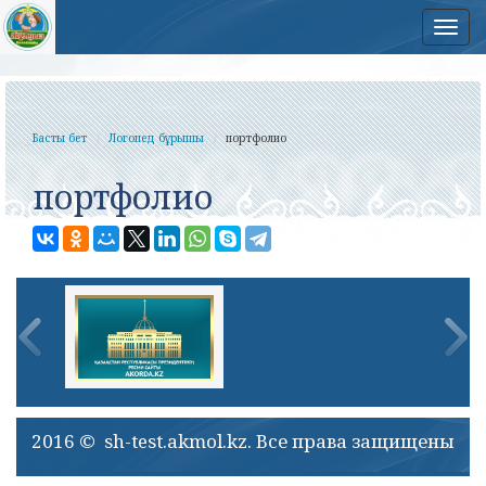
Нав
Басты бет
Логопед бұрышы
портфолио
портфолио
2016 © sh-test.akmol.kz. Все права защищены