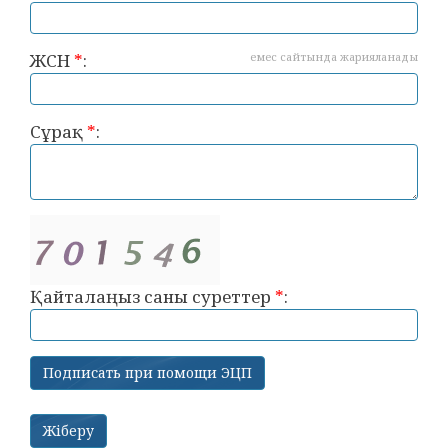
ЖСН
*
:
емес сайтында жарияланады
Сұрақ
*
:
Қайталаңыз саны суреттер
*
: