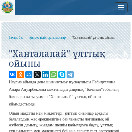
Нав
Басты бет
Құзыреттілік орталықтар
"Ханталапай" ұлттық ойыны
"Ханталапай" ұлттық
ойыны
Наурыз айында дене шынықтыру нұсқаушысы Габидуллина
Анара Ануарбековна мектепалды даярлық "Балапан"тобының
балалары қатысуымен "Ханталапай" ұлттық ойынын
ұйымдастырды.
Ойын мақсаты мен міндеттері: ұлттық ойындар арқылы
балалардың жас ерекшелігіне байланысты логикалық ой
жүйесін дамыту, жылдам шешім қабылдауға баулу, ұлттық
құндылықтар мен мәдениетті бойына дарыту,салт дәстүрлерді