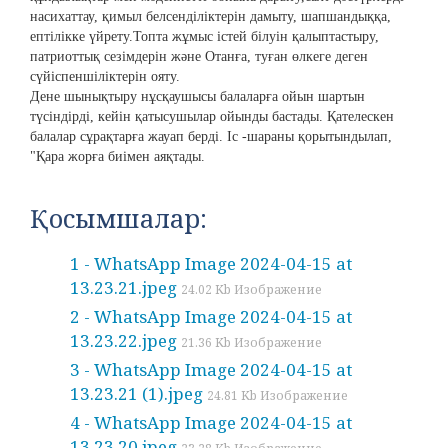
насихаттау, қимыл белсенділіктерін дамыту, шапшандыққа,
ептілікке үйрету.
Топта жұмыс істей білуін қалыптастыру,
патриоттық сезімдерін және Отанға, туған өлкеге деген
сүйіспеншіліктерін ояту.
Дене шынықтыру нұсқаушысы балаларға ойын шартын
түсіндірді, кейін қатысушылар ойынды бастады. Қателескен
балалар сұрақтарға жауап берді. Іс -шараны қорытындылап,
"Қара жорға биімен аяқтады.
Қосымшалар:
1 - WhatsApp Image 2024-04-15 at
13.23.21.jpeg
24.02 Kb Изображение
2 - WhatsApp Image 2024-04-15 at
13.23.22.jpeg
21.36 Kb Изображение
3 - WhatsApp Image 2024-04-15 at
13.23.21 (1).jpeg
24.81 Kb Изображение
4 - WhatsApp Image 2024-04-15 at
13.23.20.jpeg