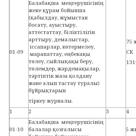
Балабақша меңгерушісінің
жеке құрам бойынша
(қабылдау, жұмыстан
босату, ауыстыру,
аттестаттау, біліктілігін
арттыру, демалыстар,
75
іссапарлар, көтермелеу,
01-09
СК
марапаттау, еңбекақы
төлеу, сыйлықақы беру,
131
төлемдер, жәрдемақылар,
тәртіптік жаза қолдану
және алып тастау туралы)
бұйрықтарын
тіркеу журналы.
1
2
3
4
Балабақша меңгерушісінің
01-10
балалар қозғалысы
5 ж