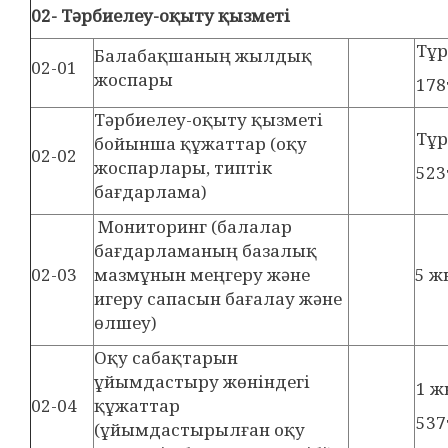
02- Тәрбиелеу-оқыту қызметі
Тұ
Балабақшаның жылдық
02-01
жоспары
178
Тәрбиелеу-оқыту қызметі
Тұ
бойынша құжаттар (оқу
02-02
жоспарлары, типтік
523
бағдарлама)
Мониторинг (балалар
бағдарламаның базалық
02-03
мазмұнын меңгеру және
5 ж
игеру сапасын бағалау және
өлшеу)
Оқу сабақтарын
ұйымдастыру жөніндегі
1 
02-04
құжаттар
537
(ұйымдастырылған оқу