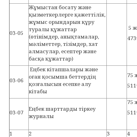
Жұмыстан босату және
қызметкерлерге қажеттілік,
жұмыс орындарын құру
5 
туралы құжаттар
03-05
(өтінімдер, анықтамалар,
473
мәліметтер, тізімдер, хат
алмасулар, есептер және
басқа құжаттар)
Еңбек кітапшалары және
75
оған қосымша беттердің
03-06
қозғалысын есепке алу
511
кітабы
75
Еңбек шарттарды тіркеу
03-07
511
журналы
1
2
3
4