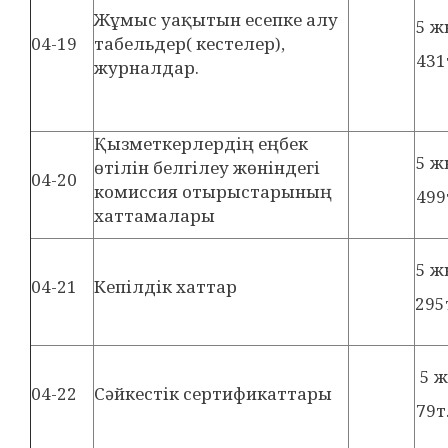
Жұмыс уақытын есепке алу
5 
04-19
табельдер( кестелер),
431
журналдар.
Қызметкерлердің еңбек
5 
өтілін белгілеу жөніндегі
04-20
комиссия отырыстарының
499
хаттамалары
5 
04-21
Кепілдік хаттар
295
5 
04-22
Сәйкестік сертификаттары
79т