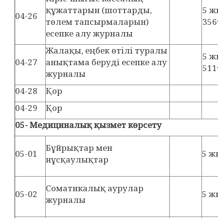
құжаттарын (шоттарды,
5 
04-26
төлем тапсырмаларын)
356
есепке алу журналы
Жалақы, еңбек өтілі туралы
5 
04-27
анықтама беруді есепке алу
511
журналы
04-28
Қор
04-29
Қор
05- М
едици
налық қызмет көрсету
Бұйрықтар мен
05-01
5 ж
нұсқаулықтар
Соматикалық аурулар
05-02
5 ж
журналы