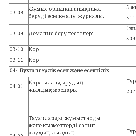
5 
Жұмыс орнынан анықтама
03-08
беруді есепке алу журналы.
511
1ж
03-09
Демалыс беру кестелері
509
03-10
Қор
03-11
Қор
04-
Бухгалтерлік есеп және есептілік
Тұ
Қаржыландырудың
04-01
жылдық жоспары
207
Тауарларды, жұмыстарды
және қызметтерді сатып
Тұ
алудың жылдық