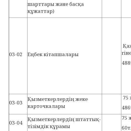
шарттары және басқа
құжаттар)
Қаж
гін
03-02
Еңбек кітапшалары
488
75
Қызметкерлердің жеке
03-03
карточкалары
486
75
Қызметкерлердің штаттық-
03-04
тізімдік құрамы
60т