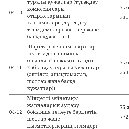
туралы құжаттар (түгендеу
5 
комиссиялары
04-10
отырыстарының
330
хаттамалары, түгендеу
тізімдемелері, актілер және
басқа құжаттар)
Шарттар, келісім-шарттар,
келісімдер бойынша
орындалған жұмыстарды
5 
04-11
қабылдау туралы құжаттар
353
(актілер, анықтамалар,
шоттар және басқа
құжаттар))
Міндетті зейнетақы
жарналарын аудару
75 
04-12
бойынша төлеуге берілетін
772
шоттар және
қызметкерлердің тізімдері