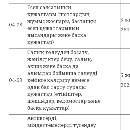
Есеп саясатының
құжаттары (шоттардың
5 
жұмыс жоспары, бастапқы
04-08
есеп құжаттарының
280
нысандары және басқа
құжаттар)
Салық төлеуден босату,
жеңілдіктер беру, салық,
акциз және басқа да
алымдар бойынша төлеуді
5 ж
04-09
кейінге қалдыру немесе
302
одан бас тарту туралы
құжаттар (өтініштер,
шешімдер, ведомостар және
басқа құжаттар)
Активтерді,
міндеттемелерді түгендеу