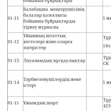
бойынша бұйрықтары
Балабақша меңгерушісінің
балалар қозғалысы
01-11
5 ж
бойынша бұйрықтарды
тіркеу журналы
Ұйымның штаттық
Тұ
01-12
кестелері және оларға
58т
өзгерістер
Тұ
01-13
Лауазымдық нұсқаулықтар
СК
Тәрбиеленушілердің жеке
01-14
5 ж
істері
Тұ
01-15
Ұжымдық шарт
423