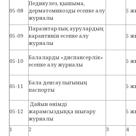
Педикулез, қышыма,
05-08
дерматомикозды есепке алу
5 ж
журналы
Паразитарлық аурулардың
05-09
карантинін есепке алу
5 ж
журналы
Балаларды «диспансерлік»
05-10
5 ж
есепке алу журналы
Бала денсаулығының
05-11
5 ж
паспорты
Дайын өнімді
05-12
жарамсыздыққа шығару
5 ж
журналы
1
2
3
4