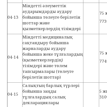
Міндетті әлеуметтік
аударымдарды аудару
75 
04-13
бойынша төлеуге берілетін
773
шоттар және
қызметкерлердің тізімдері
Міндетті медициналық
сақтандыру бойынша
жарналарды аудару
75 
бойынша жеке тұлғалардың
04-14
(қызметкерлердің)
774
тізімдері және төлем
тапсырмалары (төлеуге
берілетін шоттар)
Салықтың барлық түрлері
бойынша заңды
5 ж
04-15
тұлғалардың салық
310
декларациялары