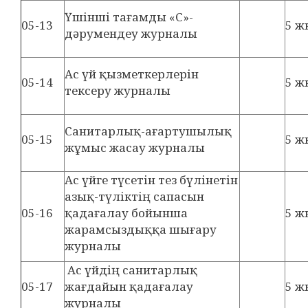
Үшінші тағамды «С»-
05-13
5 ж
дәрумендеу журналы
Ас үй қызметкерлерін
05-14
5 ж
тексеру журналы
Санитарлық-ағартушылық
05-15
5 ж
жұмыс жасау журналы
Ас үйге түсетін тез бүлінетін
азық-түліктің сапасын
05-16
қадағалау бойынша
5 ж
жарамсыздыққа шығару
журналы
Ас үйдің санитарлық
05-17
жағдайын қадағалау
5 ж
журналы