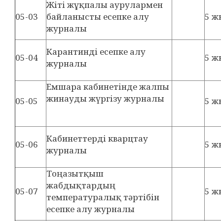
Жіті жұқпалы аурулармен
05-03
байланысты есепке алу
5 ж
журналы
Карантинді есепке алу
05-04
5 ж
журналы
Емшара кабинетінде жалпы
жинауды жүргізу журналы
05-05
5 ж
Кабинеттерді кварцтау
05-06
5 ж
журналы
Тоңазытқыш
жабдықтардың
05-07
5 ж
температуралық тәртібін
есепке алу журналы