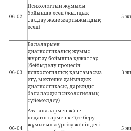
Психологтың жұмысы
бойынша есеп (жылдық
06-02
5 ж
талдау және жартыжылдық
есеп)
Балалармен
диагностикалық жұмыс
жүргізу бойынша құжаттар
(бейімделу процесін
06-03
психологиялық қамтамасыз
3 ж
ету, мектепке дайындық
диагностикасы, дарынды
балаларды психологиялық
сүйемелдеу)
Ата-аналармен және
педагогтармен кеңес беру
жұмысын жүргізу жөніндегі
06-04
5 ж