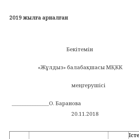
2019 жылға арналған
Бекітемін
«Жұлдыз» балабақшасы МҚКК
меңгерушісі
_______________О. Баранова
20.11.2018
Іст