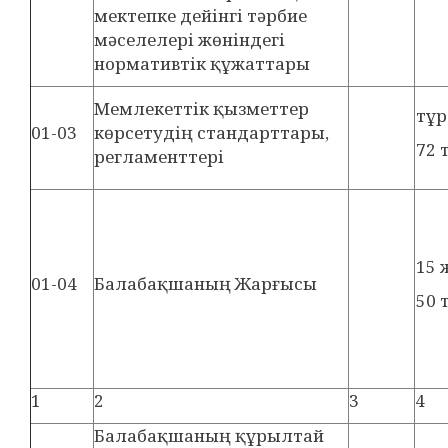
мектепке дейінгі тәрбие
мәселелері жөніндегі
нормативтік құжаттары
Мемлекеттік қызметтер
тұ
01-03
көрсетудің стандарттары,
72 т
регламенттері
15 
01-04
Балабақшаның Жарғысы
50 т
1
2
3
4
Балабақшаның құрылтай