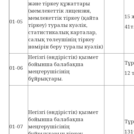
және тіркеу құжаттары
(мемлекеттік лицензия,
15 
мемлекеттік тіркеу (қайта
01-05
тіркеу) туралы куәлік,
41т
статистикалық карталар,
салық төлеушінің тіркеу
нөмірін беру туралы куәлік)
Негізгі (өндірістік) қызмет
Тұ
бойынша балабақша
01-06
меңгерушісінің
12 
бұйрықтары.
Негізгі (өндірістік) қызмет
бойынша балабақша
Тұ
01-07
меңгерушісінің
131
бұйрықтарын тіркеу