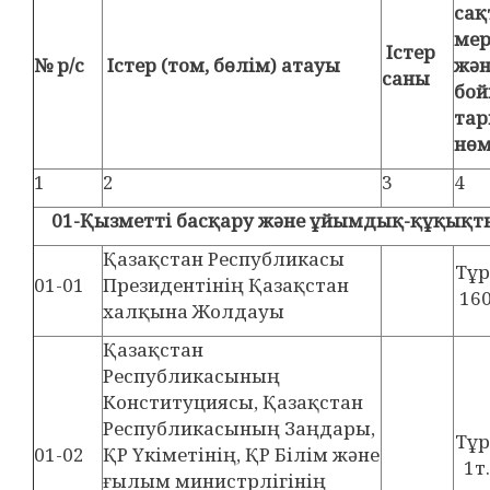
сақ
мер
Істер
№ р/с
Істер (том, бөлім) атауы
жән
саны
бо
тар
нөм
1
2
3
4
01-Қызметті басқару және ұйымдық-құқықты
Қазақстан Республикасы
Тұ
01-01
Президентінің Қазақстан
160
халқына Жолдауы
Қазақстан
Республикасының
Конституциясы, Қазақстан
Республикасының Заңдары,
Тұ
01-02
ҚР Үкіметінің, ҚР Білім және
1т
ғылым министрлігінің