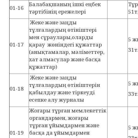
Балабақшаның ішкі еңбек
Тұ
01-16
тәртібінің ережелері
51т
Жеке және заңды
тұлғалардың өтініштері
мен сұраулары,оларды
5 ж
01-17
қарау жөніндегі құжаттар
31т
(анықтамалар, мәліметтер,
хат алмасулар және басқа
құжаттар)
Жеке және заңды
5 
тұлғалардың өтініштерін
01-18
қабылдау және тіркеуді
33т
есепке алу журналы
Жоғары тұрған мемлекеттік
органдармен, жоғары
тұрған ұйымдармен және
5 ж
01-19
басқа да ұйымдармен
23т.