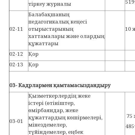
519
тіркеу журналы
Балабақшаның
педагогикалық кеңесі
02-11
отырыстарының
10 
хаттамалары және олардың
құжаттары
02-12
Қор
02-13
Қор
03-
К
адр
лармен қамтамасыздандыру
Қызметкерлердің жеке
істері (өтініштер,
өмірбаяндар, жеке
75
құжаттардың көшірмелері,
03-01
мінездемелер,
485
түйіндемелер, еңбек