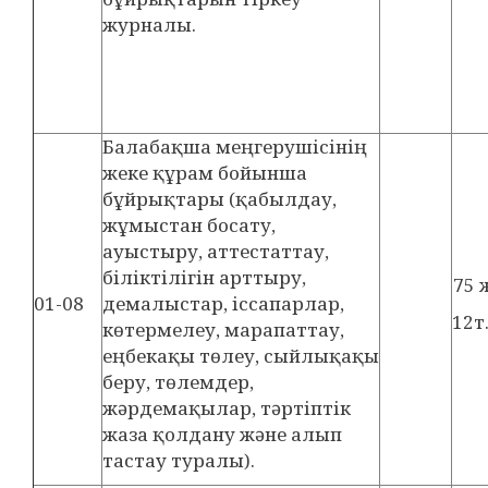
журналы.
Балабақша меңгерушісінің
жеке құрам бойынша
бұйрықтары (қабылдау,
жұмыстан босату,
ауыстыру, аттестаттау,
біліктілігін арттыру,
75 
01-08
демалыстар, іссапарлар,
12т
көтермелеу, марапаттау,
еңбекақы төлеу, сыйлықақы
беру, төлемдер,
жәрдемақылар, тәртіптік
жаза қолдану және алып
тастау туралы).