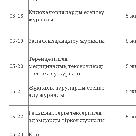
Килокалорияларды есептеу
05-18
5 ж
журналы
05-19
Залалсыздандыру журналы
5 ж
Тереңдетілген
05-20
медициналық тексерулерді
5 ж
есепке алу журналы
Жұқпалы ауруларды есепке
05-21
5 ж
алу журналы
Гельминттерге тексерілген
05-22
5 ж
адамдарды тіркеу журналы
05-23
Қор