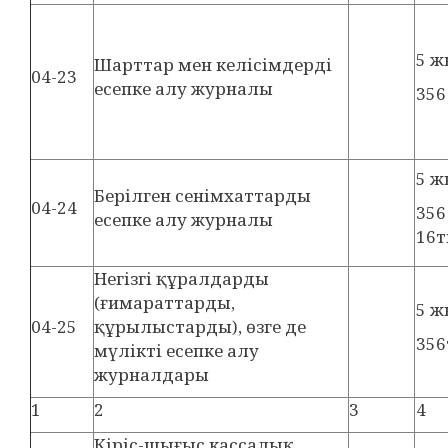
5 ж
Шарттар мен келісімдерді
04-23
есепке алу журналы
356
5 
Берілген сенімхаттарды
04-24
356
есепке алу журналы
16т
Негізгі құралдарды
(ғимараттарды,
5 ж
04-25
құрылыстарды), өзге де
356
мүлікті есепке алу
журналдары
1
2
3
4
Кіріс-шығыс кассалық