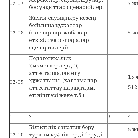
02-07
5 ж
бос уақыттар сценарийлері
Жазғы-сауықтыру кезеңі
бойынша құжаттар
02-08
(жоспарлар, жобалар,
5 ж
өткізілген іс-шаралар
сценарийлері)
Педагогикалық
қызметкерлердің
аттестациядан өту
15 
құжаттары (хаттамалар,
02-09
512
аттестаттау парақтары,
өтініштері және т.б.)
1
2
3
4
Біліктілік санатын беру
5 
02-10
туралы куәліктерді беруді