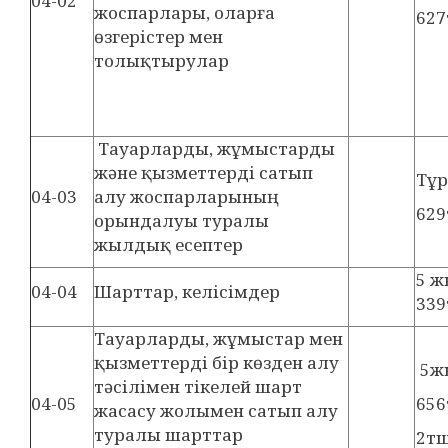
04-02
жоспарлары, оларға
627
өзгерістер мен
толықтырулар
Тауарларды, жұмыстарды
және қызметтерді сатып
Тұ
04-03
алу жоспарларының
629
орындалуы туралы
жылдық есептер
5 
04-04
Шарттар, келісімдер
339
Тауарларды, жұмыстар мен
қызметтерді бір көзден алу
5ж
тәсілімен тікелей шарт
04-05
656
жасасу жолымен сатып алу
туралы шарттар
2тш