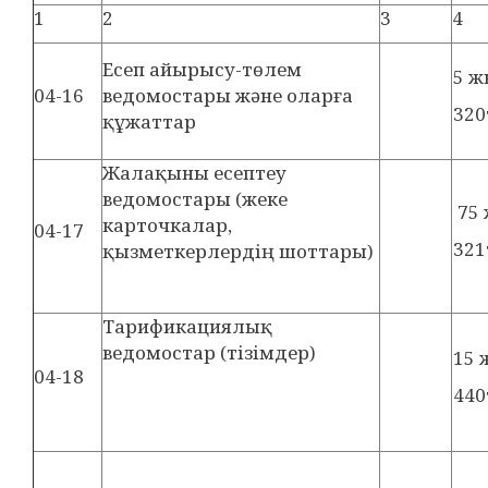
1
2
3
4
Есеп айырысу-төлем
5 
04-16
ведомостары және оларға
320
құжаттар
Жалақыны есептеу
ведомостары (жеке
75
карточкалар,
04-17
321
қызметкерлердің шоттары)
Тарификациялық
ведомостар (тізімдер)
15 
04-18
440