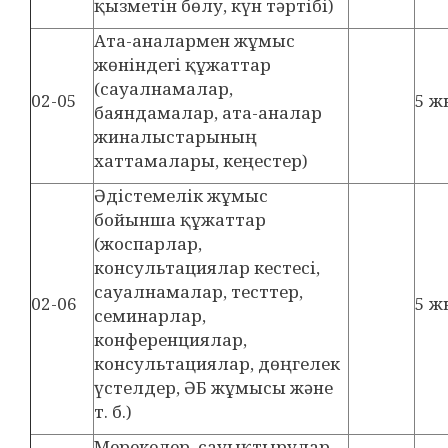
қызметін бөлу, күн тәртібі)
Ата-аналармен жұмыс
жөніндегі құжаттар
(сауалнамалар,
02-05
5 ж
баяндамалар, ата-аналар
жиналыстарының
хаттамалары, кеңестер)
Әдістемелік жұмыс
бойынша құжаттар
(жоспарлар,
консультациялар кестесі,
сауалнамалар, тесттер,
02-06
5 ж
семинарлар,
конференциялар,
консультациялар, дөңгелек
үстелдер, ӘБ жұмысы және
т. б.)
Мерекелер, сауықтырулар,