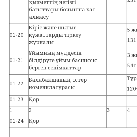
қызметтің негізгі
бағыттары бойынша хат
алмасу
Кіріс және шығыс
5 
01-20
құжаттарды тіркеу
131
журналы
Ұйымның мүддесін
3 
01-21
білдіруге ұйым басшысы
54т
берген сенімхаттар
Тұр
Балабақшаның істер
01-22
номенклатурасы
120
01-23
Қор
1
2
3
4
01-24
Қор