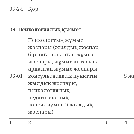
05-24
Қор
06- Психологиялық қызмет
Психологтың жұмыс
жоспары (жылдық жоспар,
бір айға арналған жұмыс
жоспары, жұмыс аптасына
арналған жұмыс жоспары,
06-01
консультативтік пункттің
5 ж
жылдық жоспары,
психологиялық-
педагогикалық
консилиумның жылдық
жоспары)
1
2
3
4